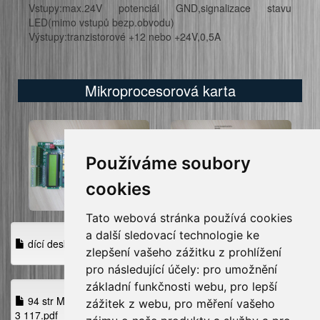
Vstupy:max.24V potenciál GND,signalizace stavu
LED(mimo vstupů bezp.obvodu)
Výstupy:tranzistorové +12 nebo +24V,0,5A
Mikroprocesorová karta
Používáme soubory
cookies
Tato webová stránka používá cookies
a další sledovací technologie ke
dící deska.jpg
zlepšení vašeho zážitku z prohlížení
pro následující účely:
pro umožnění
základní funkčnosti webu
,
pro lepší
94 str MANUÁL_MIKROPROCESOROVÉ_KARTY_SIRIA_ 4
zážitek z webu
,
pro měření vašeho
3 117.pdf